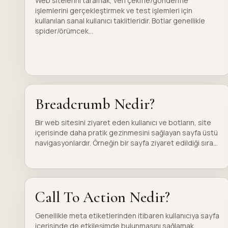
Web sitelerini taramak, veri çekme/gönderme
işlemlerini gerçekleştirmek ve test işlemleri için
kullanılan sanal kullanıcı taklitleridir. Botlar genellikle
spider/örümcek...
Breadcrumb Nedir?
Bir web sitesini ziyaret eden kullanıcı ve botların, site
içerisinde daha pratik gezinmesini sağlayan sayfa üstü
navigasyonlardır. Örneğin bir sayfa ziyaret edildiği sıra...
Call To Action Nedir?
Genellikle meta etiketlerinden itibaren kullanıcıya sayfa
içerisinde de etkileşimde bulunmasını sağlamak