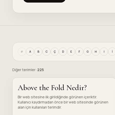
#
A
B
C
Ç
D
E
F
G
H
I
İ
Diğer terimler:
225
Above the Fold Nedir?
Bir web sitesine ilk girildiğinde görünen içeriktir.
Kullanıcı kaydırmadan önce bir web sitesinde görünen
alan için kullanılan terimdir.