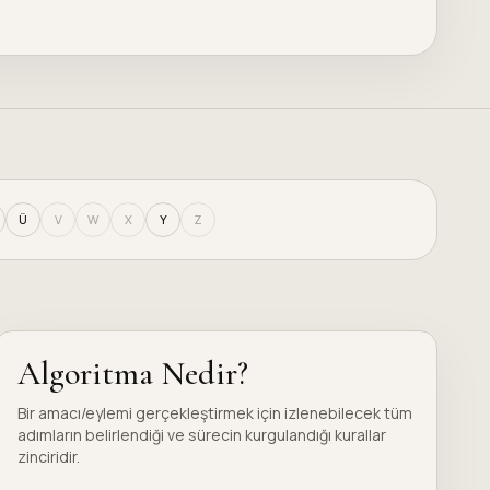
Ü
V
W
X
Y
Z
Algoritma Nedir?
Bir amacı/eylemi gerçekleştirmek için izlenebilecek tüm
adımların belirlendiği ve sürecin kurgulandığı kurallar
zinciridir.