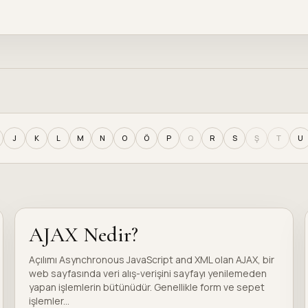
J
K
L
M
N
O
Ö
P
Q
R
S
Ş
T
U
AJAX Nedir?
Açılımı Asynchronous JavaScript and XML olan AJAX, bir
web sayfasında veri alış-verişini sayfayı yenilemeden
yapan işlemlerin bütünüdür. Genellikle form ve sepet
işlemler...