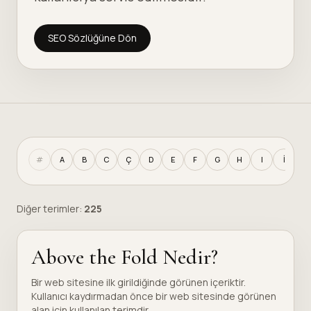
SEO Sözlüğüne Dön
#
A
B
C
Ç
D
E
F
G
H
I
İ
J
Diğer terimler:
225
Above the Fold Nedir?
Bir web sitesine ilk girildiğinde görünen içeriktir.
Kullanıcı kaydırmadan önce bir web sitesinde görünen
alan için kullanılan terimdir.