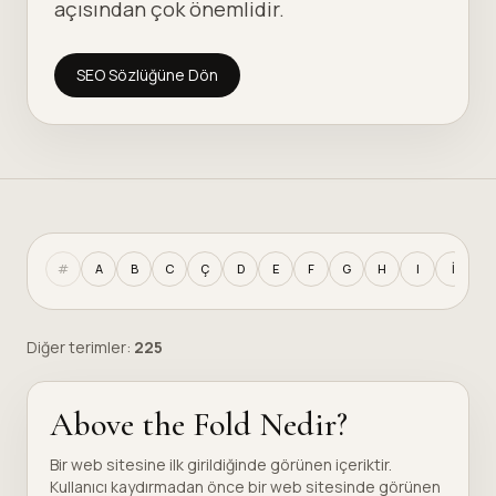
açısından çok önemlidir.
SEO Sözlüğüne Dön
#
A
B
C
Ç
D
E
F
G
H
I
İ
J
Diğer terimler:
225
Above the Fold Nedir?
Bir web sitesine ilk girildiğinde görünen içeriktir.
Kullanıcı kaydırmadan önce bir web sitesinde görünen