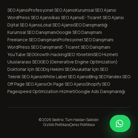
SEO Ajansı
Profesyonel SEO Ajansı
Kurumsal SEO Ajansı
WordPress SEO Ajansı
İkas SEO Ajansı
E-Ticaret SEO Ajansı
Dijital SEO Ajansı
Lokal SEO Ajansı
SEO Danışmanlığı
Kurumsal SEO Danışmanı
Google SEO Danışmanı
Freelance SEO Danışmanı
Profesyonel SEO Danışmanı
WordPress SEO Danışmanı
E-Ticaret SEO Danışmanı
YouTube SEO
Growth Hacking
SEO Yönetimi
SEO Hizmeti
Uluslararası SEO
GEO (Generative Engine Optimization)
Doktorlar İçin SEO
Diş Hekimi SEO
Avukatlar İçin SEO
Teknik SEO Ajansı
White Label SEO Ajansı
Bing SEO
Yandex SEO
Off Page SEO Ajansı
On Page SEO Ajansı
Shopify SEO
Pagespeed Optimization Hizmeti
Google Ads Danışmanlığı
© 2026 Seotrio. Tüm Hakları Saklıdır.
Gizlilik Politikası
Çerez Politikası