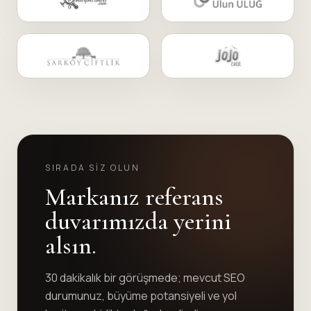
SIRADA SIZ OLUN
Markanız referans
duvarımızda yerini
alsın.
30 dakikalık bir görüşmede; mevcut SEO
durumunuz, büyüme potansiyeli ve yol