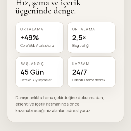
Hız, şema ve içerik
üçgeninde denge.
ORTALAMA
ORTALAMA
+49%
2,5×
Core Web Vitals skoru
Blog trafiği
BAŞLANGIÇ
KAPSAM
45 Gün
24/7
İlk teknik iyileşmeler
Eklenti + tema destek
Danışmanlıkta tema çekirdeğine dokunmadan,
eklenti ve içerik katmanında önce
kazanabileceğimiz alanları adresliyoruz.