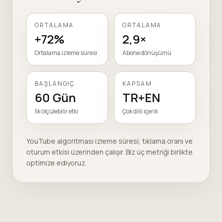
ORTALAMA
ORTALAMA
+72%
2,9×
Ortalama izleme süresi
Abone dönüşümü
BAŞLANGIÇ
KAPSAM
60 Gün
TR+EN
İlk ölçülebilir etki
Çok dilli içerik
YouTube algoritması izleme süresi, tıklama oranı ve
oturum etkisi üzerinden çalışır. Biz üç metriği birlikte
optimize ediyoruz.