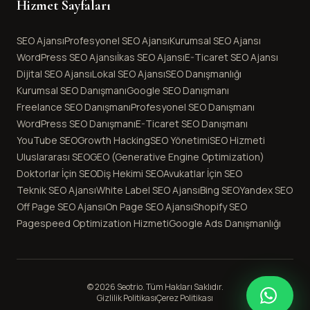
Hizmet Sayfaları
SEO Ajansı
Profesyonel SEO Ajansı
Kurumsal SEO Ajansı
WordPress SEO Ajansı
İkas SEO Ajansı
E-Ticaret SEO Ajansı
Dijital SEO Ajansı
Lokal SEO Ajansı
SEO Danışmanlığı
Kurumsal SEO Danışmanı
Google SEO Danışmanı
Freelance SEO Danışmanı
Profesyonel SEO Danışmanı
WordPress SEO Danışmanı
E-Ticaret SEO Danışmanı
YouTube SEO
Growth Hacking
SEO Yönetimi
SEO Hizmeti
Uluslararası SEO
GEO (Generative Engine Optimization)
Doktorlar İçin SEO
Diş Hekimi SEO
Avukatlar İçin SEO
Teknik SEO Ajansı
White Label SEO Ajansı
Bing SEO
Yandex SEO
Off Page SEO Ajansı
On Page SEO Ajansı
Shopify SEO
Pagespeed Optimization Hizmeti
Google Ads Danışmanlığı
© 2026 Seotrio. Tüm Hakları Saklıdır.
Gizlilik Politikası
Çerez Politikası