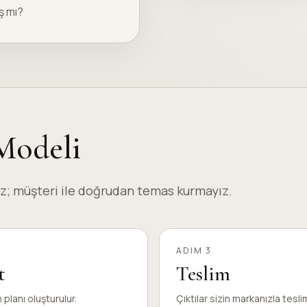
ş mı?
Modeli
rız; müşteri ile doğrudan temas kurmayız.
ADIM 3
t
Teslim
 planı oluşturulur.
Çıktılar sizin markanızla teslim