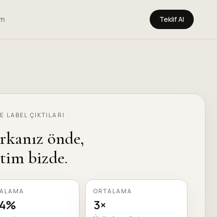
im
Teklif Al
E LABEL ÇIKTILARI
rkanız önde,
tim bizde.
TALAMA
ORTALAMA
44%
3×