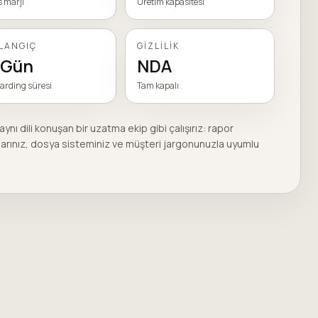
 marjı
Üretim kapasitesi
LANGIÇ
GIZLILIK
 Gün
NDA
arding süresi
Tam kapalı
 aynı dili konuşan bir uzatma ekip gibi çalışırız: rapor
arınız, dosya sisteminiz ve müşteri jargonunuzla uyumlu