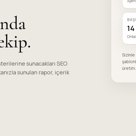
Ajans
ında
BAŞ
14
kip.
Onbo
Sizinle
şablonl
şterilerine sunacakları SEO
üretim.
nızla sunulan rapor, içerik