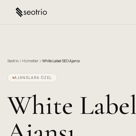
Seotrio
Hizmetler
White Label SEO Ajansı
AJANSLARA ÖZEL
White Labe
Ajansı