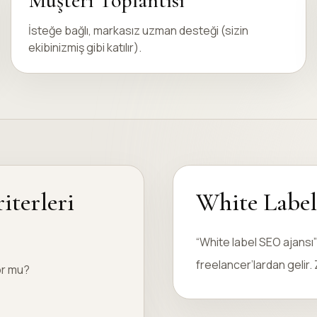
Müşteri Toplantısı
İsteğe bağlı, markasız uzman desteği (sizin
ekibinizmiş gibi katılır).
iterleri
White Label
“White label SEO ajansı”
freelancer’lardan gelir. Z
or mu?