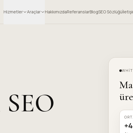
Hizmetler
Araçlar
Hakkımızda
Referanslar
Blog
SEO Sözlüğü
İletiş
WHIT
Ma
l SEO
üre
OR
+