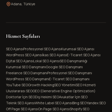
Adana, Türkiye
Hizmet Sayfaları
SEO Ajansı
Profesyonel SEO Ajansı
Kurumsal SEO Ajansı
WordPress SEO Ajansı
İkas SEO Ajansı
E-Ticaret SEO Ajansı
Dijital SEO Ajansı
Lokal SEO Ajansı
SEO Danışmanlığı
Kurumsal SEO Danışmanı
Google SEO Danışmanı
Freelance SEO Danışmanı
Profesyonel SEO Danışmanı
WordPress SEO Danışmanı
E-Ticaret SEO Danışmanı
YouTube SEO
Growth Hacking
SEO Yönetimi
SEO Hizmeti
Uluslararası SEO
GEO (Generative Engine Optimization)
Doktorlar İçin SEO
Diş Hekimi SEO
Avukatlar İçin SEO
Teknik SEO Ajansı
White Label SEO Ajansı
Bing SEO
Yandex SEO
Off Page SEO Ajansı
On Page SEO Ajansı
Shopify SEO