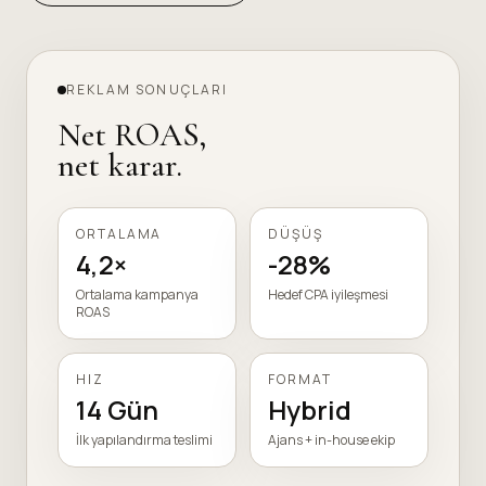
REKLAM SONUÇLARI
Net ROAS,
net karar.
ORTALAMA
DÜŞÜŞ
4,2×
-28%
Ortalama kampanya
Hedef CPA iyileşmesi
ROAS
HIZ
FORMAT
14 Gün
Hybrid
İlk yapılandırma teslimi
Ajans + in-house ekip