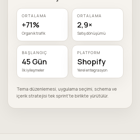
ORTALAMA
ORTALAMA
+71%
2,9×
Organik trafik
Satış dönüşümü
BAŞLANGIÇ
PLATFORM
45 Gün
Shopify
İlk iyileşmeler
Yerel entegrasyon
Tema düzenlemesi, uygulama seçimi, schema ve
içerik stratejisi tek sprint’te birlikte yürütülür.