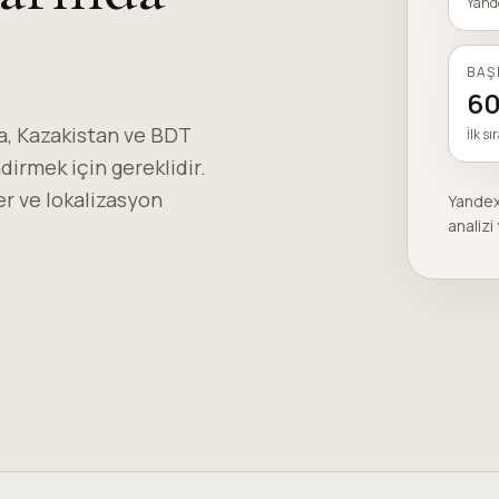
Yande
BAŞ
60
, Kazakistan ve BDT
İlk sı
irmek için gereklidir.
er ve lokalizasyon
Yandex
analiz