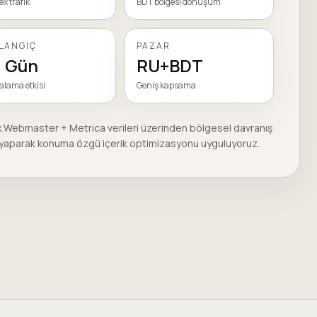
x trafik
BDT bölgesi dönüşüm
LANGIÇ
PAZAR
 Gün
RU+BDT
ralama etkisi
Geniş kapsama
.Webmaster + Metrica verileri üzerinden bölgesel davranış
i yaparak konuma özgü içerik optimizasyonu uyguluyoruz.