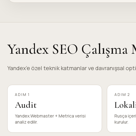
Yandex SEO Çalışma 
Yandex’e özel teknik katmanlar ve davranışsal opt
ADIM 1
ADIM 2
Audit
Lokal
Yandex.Webmaster + Metrica verisi
Rusça içer
analiz edilir.
kurulur.