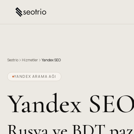
Seotrio
Hizmetler
Yandex SEO
YANDEX ARAMA AĞI
Yandex SE
Rusya ve BDT paz