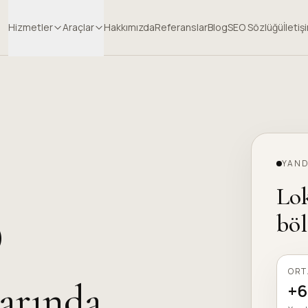
Hizmetler
Araçlar
Hakkımızda
Referanslar
Blog
SEO Sözlüğü
İletiş
YAND
Lok
O
böl
OR
arında
+