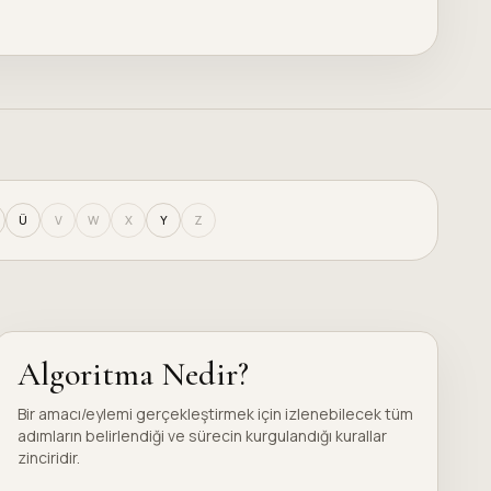
Ü
V
W
X
Y
Z
Algoritma Nedir?
Bir amacı/eylemi gerçekleştirmek için izlenebilecek tüm
adımların belirlendiği ve sürecin kurgulandığı kurallar
zinciridir.