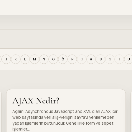
J
K
L
M
N
O
Ö
P
Q
R
S
Ş
T
U
AJAX Nedir?
Açılımı Asynchronous JavaScript and XML olan AJAX, bir
web sayfasında veri alış-verişini sayfayı yenilemeden
yapan işlemlerin bütünüdür. Genellikle form ve sepet
işlemler...