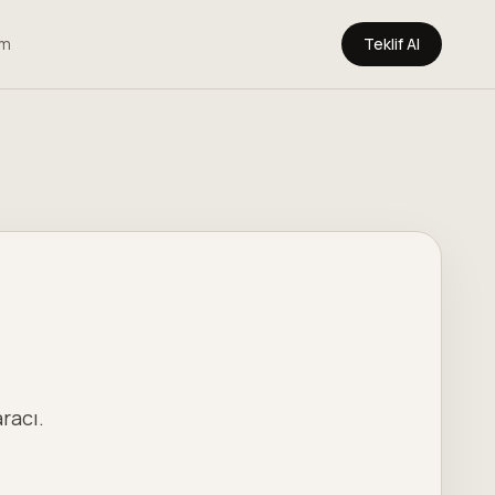
im
Teklif Al
racı.