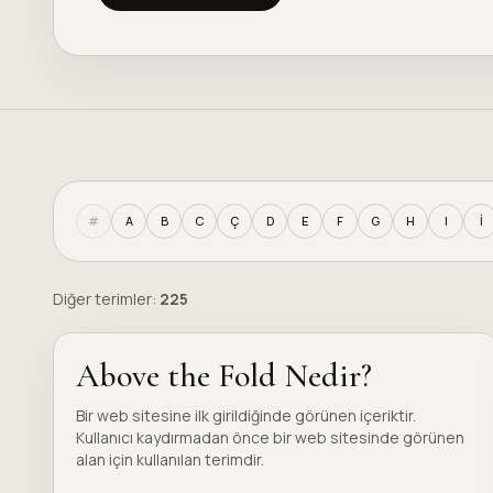
#
A
B
C
Ç
D
E
F
G
H
I
İ
Diğer terimler:
225
Above the Fold Nedir?
Bir web sitesine ilk girildiğinde görünen içeriktir.
Kullanıcı kaydırmadan önce bir web sitesinde görünen
alan için kullanılan terimdir.