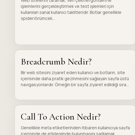
Web sitelerini taramak, veri çekme/gönderme
işlemlerini gerçekleştirmek ve test işlemleri için
kullanılan sanal kullanıcı taklitleridir. Botlar genellikle
spider/örümcek...
Breadcrumb Nedir?
Bir web sitesini ziyaret eden kullanıcı ve botların, site
içerisinde daha pratik gezinmesini sağlayan sayfa üstü
navigasyonlardır. Örneğin bir sayfa ziyaret edildiği sıra...
Call To Action Nedir?
Genellikle meta etiketlerinden itibaren kullanıcıya sayfa
içerisinde de etkileşimde bulunmasını sağlamak