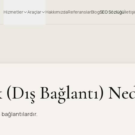
Hizmetler
Araçlar
Hakkımızda
Referanslar
Blog
SEO Sözlüğü
İletiş
(Dış Bağlantı) Ned
 bağlantılardır.