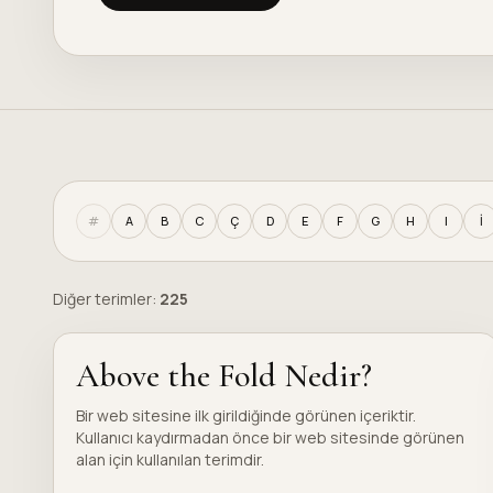
#
A
B
C
Ç
D
E
F
G
H
I
İ
Diğer terimler:
225
Above the Fold Nedir?
Bir web sitesine ilk girildiğinde görünen içeriktir.
Kullanıcı kaydırmadan önce bir web sitesinde görünen
alan için kullanılan terimdir.