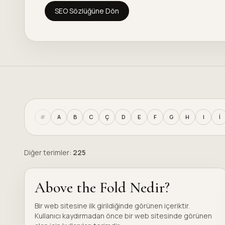
SEO Sözlüğüne Dön
#
A
B
C
Ç
D
E
F
G
H
I
İ
Diğer terimler:
225
Above the Fold Nedir?
Bir web sitesine ilk girildiğinde görünen içeriktir.
Kullanıcı kaydırmadan önce bir web sitesinde görünen