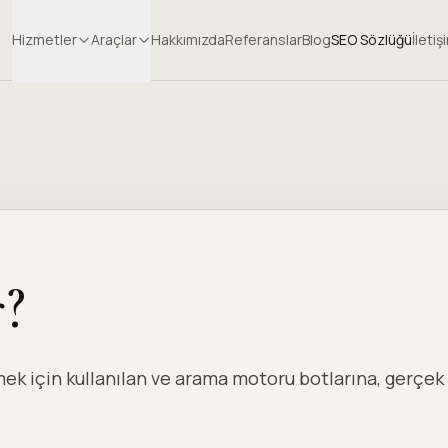
Hizmetler
Araçlar
Hakkımızda
Referanslar
Blog
SEO Sözlüğü
İletiş
r?
k için kullanılan ve arama motoru botlarına, gerçek k