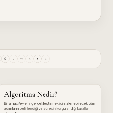
Ü
V
W
X
Y
Z
Algoritma Nedir?
Bir amacı/eylemi gerçekleştirmek için izlenebilecek tüm
adımların belirlendiği ve sürecin kurgulandığı kurallar