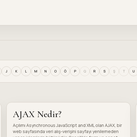
J
K
L
M
N
O
Ö
P
Q
R
S
Ş
T
U
AJAX Nedir?
Açılımı Asynchronous JavaScript and XML olan AJAX, bir
web sayfasında veri alış-verişini sayfayı yenilemeden