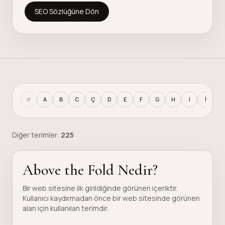
SEO Sözlüğüne Dön
#
A
B
C
Ç
D
E
F
G
H
I
İ
J
Diğer terimler:
225
Above the Fold Nedir?
Bir web sitesine ilk girildiğinde görünen içeriktir.
Kullanıcı kaydırmadan önce bir web sitesinde görünen
alan için kullanılan terimdir.