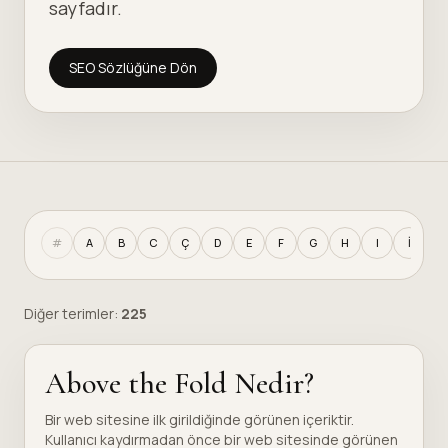
sayfadır.
SEO Sözlüğüne Dön
#
A
B
C
Ç
D
E
F
G
H
I
İ
J
Diğer terimler:
225
Above the Fold Nedir?
Bir web sitesine ilk girildiğinde görünen içeriktir.
Kullanıcı kaydırmadan önce bir web sitesinde görünen