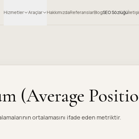
Hizmetler
Araçlar
Hakkımızda
Referanslar
Blog
SEO Sözlüğü
İletiş
 (Average Positio
alamalarının ortalamasını ifade eden metriktir.