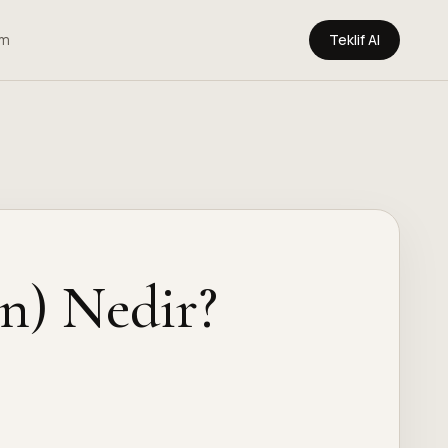
im
Teklif Al
n) Nedir?