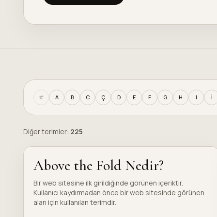
#
A
B
C
Ç
D
E
F
G
H
I
İ
Diğer terimler:
225
Above the Fold Nedir?
Bir web sitesine ilk girildiğinde görünen içeriktir.
Kullanıcı kaydırmadan önce bir web sitesinde görünen
alan için kullanılan terimdir.