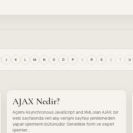
J
K
L
M
N
O
Ö
P
Q
R
S
Ş
T
U
AJAX Nedir?
Açılımı Asynchronous JavaScript and XML olan AJAX, bir
web sayfasında veri alış-verişini sayfayı yenilemeden
yapan işlemlerin bütünüdür. Genellikle form ve sepet
işlemler...