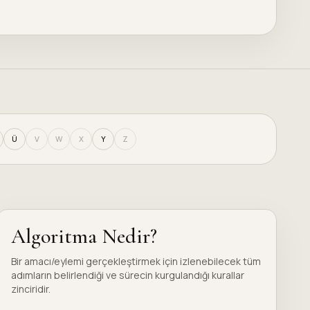
Ü
V
W
X
Y
Z
Algoritma Nedir?
Bir amacı/eylemi gerçekleştirmek için izlenebilecek tüm
adımların belirlendiği ve sürecin kurgulandığı kurallar
zinciridir.