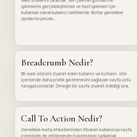
Web sitelerini taramak, veri çekme/gönderme
işlemlerini gerçekleştirmek ve test işlemleri için
kullanılan sanal kullanıcı taklitleridir. Botlar genellikle
spider/örümcek...
Breadcrumb Nedir?
Bir web sitesini ziyaret eden kullanıcı ve botların, site
içerisinde daha pratik gezinmesini sağlayan sayfa üstü
navigasyonlardır. Örneğin bir sayfa ziyaret edildiği sıra...
Call To Action Nedir?
Genellikle meta etiketlerinden itibaren kullanıcıya sayfa
içerisinde de etkileşimde bulunmasını sağlamak