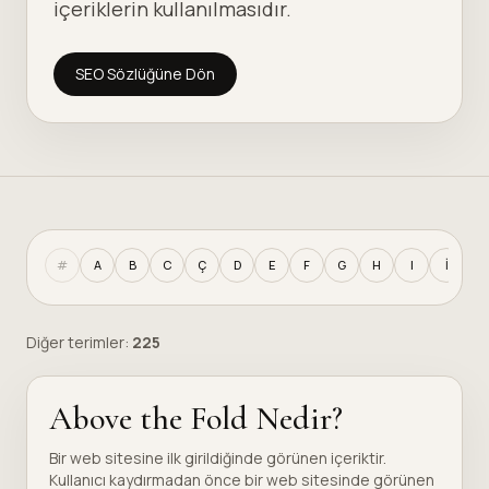
içeriklerin kullanılmasıdır.
SEO Sözlüğüne Dön
#
A
B
C
Ç
D
E
F
G
H
I
İ
J
Diğer terimler:
225
Above the Fold Nedir?
Bir web sitesine ilk girildiğinde görünen içeriktir.
Kullanıcı kaydırmadan önce bir web sitesinde görünen