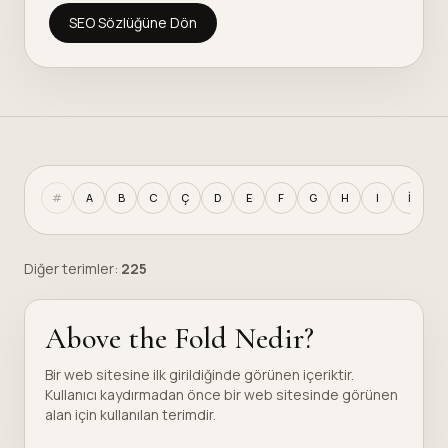
SEO Sözlüğüne Dön
#
A
B
C
Ç
D
E
F
G
H
I
İ
J
Diğer terimler:
225
Above the Fold Nedir?
Bir web sitesine ilk girildiğinde görünen içeriktir.
Kullanıcı kaydırmadan önce bir web sitesinde görünen
alan için kullanılan terimdir.