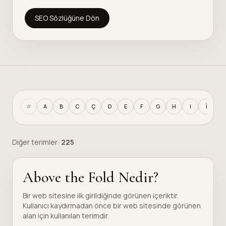
SEO Sözlüğüne Dön
#
A
B
C
Ç
D
E
F
G
H
I
İ
J
Diğer terimler:
225
Above the Fold Nedir?
Bir web sitesine ilk girildiğinde görünen içeriktir.
Kullanıcı kaydırmadan önce bir web sitesinde görünen
alan için kullanılan terimdir.