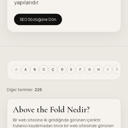
yapılarıdır.
SEO Sözlüğüne Dön
#
A
B
C
Ç
D
E
F
G
H
I
İ
J
Diğer terimler:
225
Above the Fold Nedir?
Bir web sitesine ilk girildiğinde görünen içeriktir.
Kullanıcı kaydırmadan önce bir web sitesinde görünen