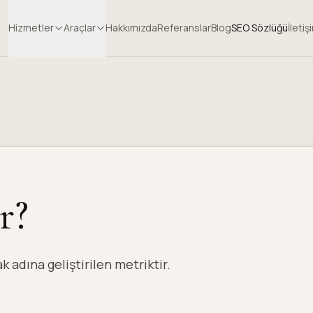
Hizmetler
Araçlar
Hakkımızda
Referanslar
Blog
SEO Sözlüğü
İletiş
r?
 adına geliştirilen metriktir.