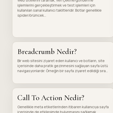
Web sitelerini taramak, veri çekme/gönderme
işlemlerini gerçekleştirmek ve test işlemleri için
kullanılan sanal kullanıcı taklitleridir. Botlar genellikle
spider/örümcek...
Breadcrumb Nedir?
Bir web sitesini ziyaret eden kullanıcı ve botların, site
içerisinde daha pratik gezinmesini sağlayan sayfa üstü
navigasyonlardır. Örneğin bir sayfa ziyaret edildiği sıra...
Call To Action Nedir?
Genellikle meta etiketlerinden itibaren kullanıcıya sayfa
içerisinde de etkileşimde bulunmasını sağlamak