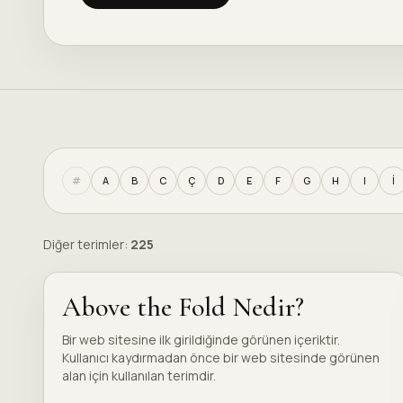
#
A
B
C
Ç
D
E
F
G
H
I
İ
Diğer terimler:
225
Above the Fold Nedir?
Bir web sitesine ilk girildiğinde görünen içeriktir.
Kullanıcı kaydırmadan önce bir web sitesinde görünen
alan için kullanılan terimdir.