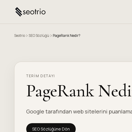
Seotrio
SEO Sözlüğü
PageRank Nedir?
TERIM DETAYI
PageRank Nedi
Google tarafından web sitelerini puanlamak
SEO Sözlüğüne Dön