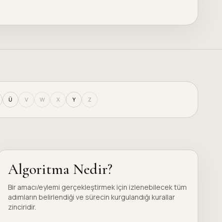
Ü
V
W
X
Y
Z
Algoritma Nedir?
Bir amacı/eylemi gerçekleştirmek için izlenebilecek tüm
adımların belirlendiği ve sürecin kurgulandığı kurallar
zinciridir.