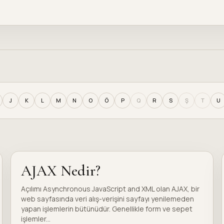
J
K
L
M
N
O
Ö
P
Q
R
S
Ş
T
U
AJAX Nedir?
Açılımı Asynchronous JavaScript and XML olan AJAX, bir
web sayfasında veri alış-verişini sayfayı yenilemeden
yapan işlemlerin bütünüdür. Genellikle form ve sepet
işlemler...