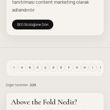
tanıtılması content marketing olarak
adlandırılır.
SEO Sözlüğüne Dön
#
A
B
C
Ç
D
E
F
G
H
I
İ
J
Diğer terimler:
225
Above the Fold Nedir?