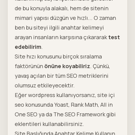
de bu konuyla alakalı, hem de
sitenin
mimari yapısı
düzgün ve hızlı... O zaman
ben bu siteyi ilgili anahtar kelimeyi
arayan insanların karşısına çıkararak
test
edebilirim
.
Site hızı
konusunu birçok sıralama
faktörünün
önüne koyabiliriz
. Çünkü,
yavaş açılan bir tüm SEO metriklerini
olumsuz etkileyecektir.
Eğer wordpress kullanıyorsanız, site içi
seo konusunda
Yoast
, Rank Math,
All in
One SEO
ya da The SEO Framework gibi
eklentileri kullanabilirsiniz.
Site Başlığında Anahtar Kelime Kullanın