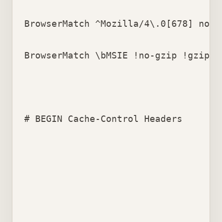
BrowserMatch ^Mozilla/4\.0[678] no-gz
BrowserMatch \bMSIE !no-gzip !gzip-o
# BEGIN Cache-Control Headers
