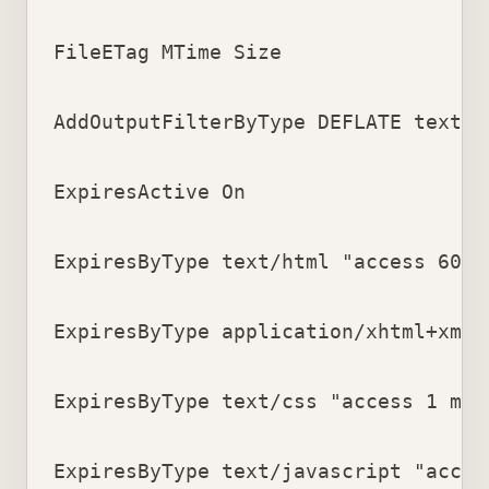
FileETag MTime Size

AddOutputFilterByType DEFLATE text/p
ExpiresActive On

ExpiresByType text/html "access 600 s
ExpiresByType application/xhtml+xml 
ExpiresByType text/css "access 1 mont
ExpiresByType text/javascript "access