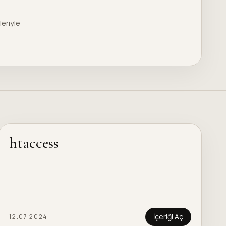
leriyle
htaccess
İçeriği Aç
12.07.2024