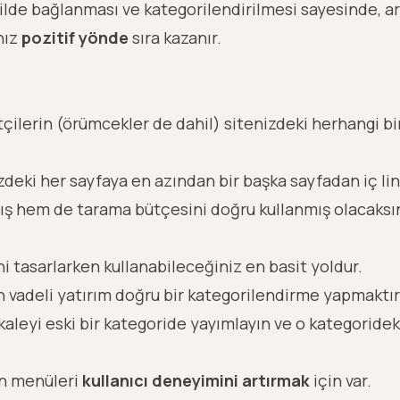
ilde bağlanması ve kategorilendirilmesi sayesinde, a
nız
pozitif yönde
sıra kazanır.
tçilerin (örümcekler de dahil) sitenizdeki herhangi b
zdeki her sayfaya en azından bir başka sayfadan
iç l
ış hem de
tarama bütçesini
doğru kullanmış olacaksı
i tasarlarken kullanabileceğiniz en basit yoldur.
 vadeli yatırım doğru bir kategorilendirme yapmaktır
aleyi eski bir kategoride yayımlayın ve o kategorideki
on menüleri
kullanıcı deneyimini artırmak
için var.