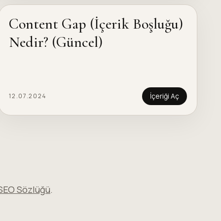
Content Gap (İçerik Boşluğu)
Nedir? (Güncel)
İçeriği Aç
12.07.2024
SEO Sözlüğü
.