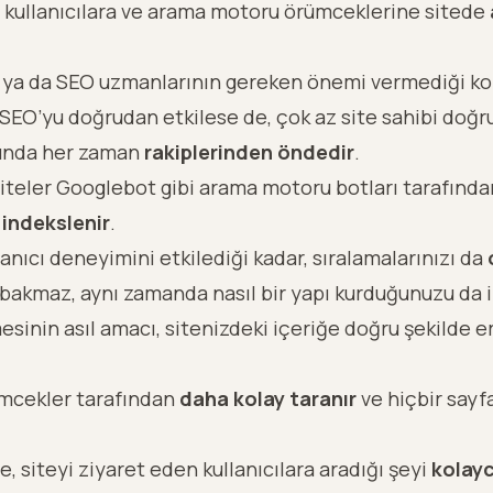
den kullanıcılara ve arama motoru örümceklerine sitede
nin ya da SEO uzmanlarının gereken önemi vermediği kon
SEO
’yu doğrudan etkilese de, çok az site sahibi doğr
sunda her zaman
rakiplerinden öndedir
.
siteler Googlebot gibi
arama motoru
botları tarafınd
a
indekslenir
.
lanıcı deneyimini etkilediği kadar, sıralamalarınızı da
 bakmaz, aynı zamanda nasıl bir yapı kurduğunuzu da i
inin asıl amacı, sitenizdeki içeriğe doğru şekilde er
rümcekler tarafından
daha kolay taranır
ve hiçbir sayf
e, siteyi ziyaret eden kullanıcılara aradığı şeyi
kolay