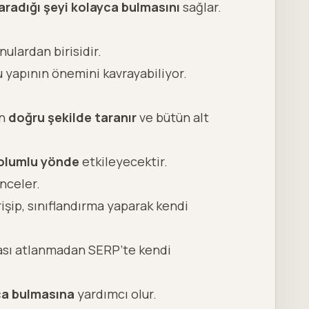
aradığı şeyi kolayca bulmasını
sağlar.
ulardan birisidir.
u yapının önemini kavrayabiliyor.
an
doğru şekilde taranır
ve bütün alt
olumlu yönde
etkileyecektir.
nceler.
işip, sınıflandırma yaparak kendi
ası atlanmadan SERP’te kendi
ca bulmasına
yardımcı olur.