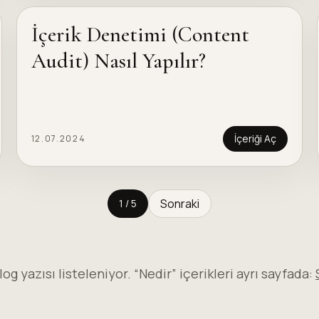
İçerik Denetimi (Content
Audit) Nasıl Yapılır?
İçeriği Aç
12.07.2024
Sonraki
1 / 5
og yazısı listeleniyor. “Nedir” içerikleri ayrı sayfada: