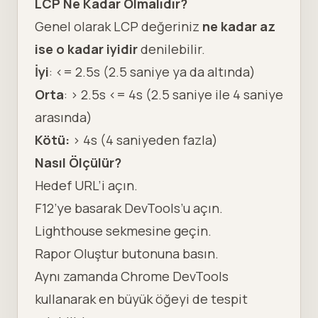
LCP Ne Kadar Olmalıdır?
Genel olarak LCP değeriniz
ne kadar az
ise o kadar iyidir
denilebilir.
İyi
: <= 2.5s (2.5 saniye ya da altında)
Orta
: > 2.5s <= 4s (2.5 saniye ile 4 saniye
arasında)
Kötü:
> 4s (4 saniyeden fazla)
Nasıl Ölçülür?
Hedef URL’i açın.
F12’ye basarak DevTools’u açın.
Lighthouse sekmesine geçin.
Rapor Oluştur butonuna basın.
Aynı zamanda Chrome DevTools
kullanarak en büyük öğeyi de tespit