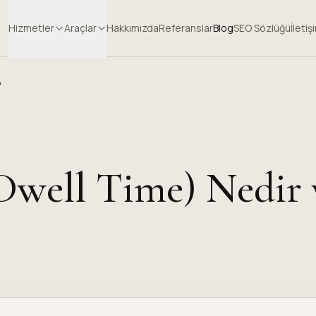
Hizmetler
Araçlar
Hakkımızda
Referanslar
Blog
SEO Sözlüğü
İletiş
?
Dwell Time) Nedir 