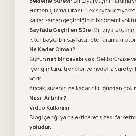
Bekleme Süresi:
Bir ziyaretçinin arama s
Hemen Çıkma Oranı:
Tek sayfalık ziyaret
kadar zaman geçirdiğinin bir önemi yoktur.
Sayfada Geçirilen Süre:
Bir ziyaretçinin
ister başka bir sayfaya, ister arama motor
Ne Kadar Olmalı?
Bunun
net bir cevabı yok
. Sektörünüze ve
İçeriğin türü, trendler ve hedef ziyaretçi
verir.
Ancak, sürenin ne kadar olduğundan çok
Nasıl Artırılır?
Video Kullanımı
Blog içeriği ya da e-ticaret sitesi farket
yoludur.